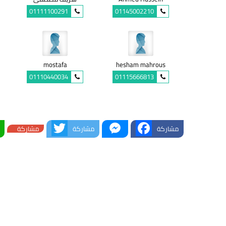
01111100291
01145002210
mostafa
hesham mahrous
01110440034
01115666813
Twitter
Messenger
Facebook
مشاركة
مشاركة
مشاركة