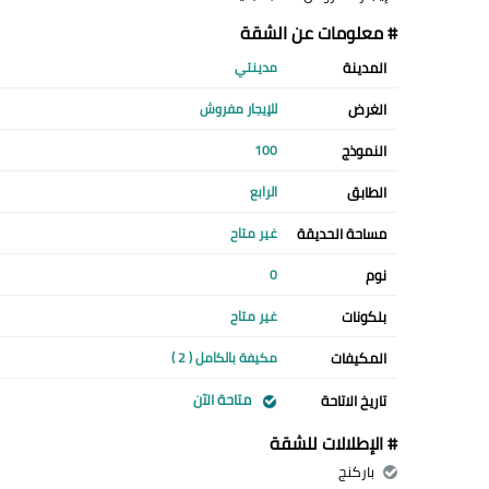
# معلومات عن الشقة
المدينة
مدينتي
الغرض
للإيجار مفروش
النموذج
100
الطابق
الرابع
مساحة الحديقة
غير متاح
نوم
0
بلكونات
غير متاح
المكيفات
مكيفة بالكامل ( 2 )
متاحة الآن
تاريخ الاتاحة
# الإطلالات للشقة
باركنج