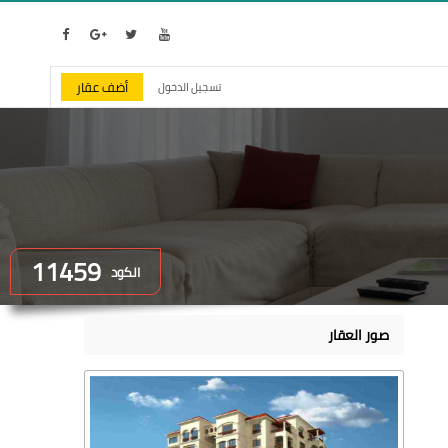
أضف عقار
تسجيل الدخول
11459
الكود
صور العقار