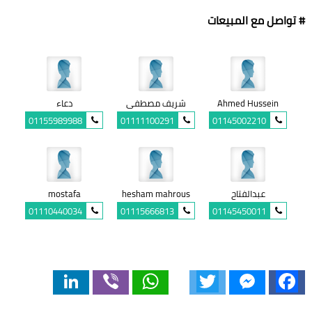
# تواصل مع المبيعات
Ahmed Hussein
شريف مصطفى
دعاء
01155989988
01111100291
01145002210
عبدالفتاح
hesham mahrous
mostafa
01110440034
01115666813
01145450011
LinkedIn
Viber
WhatsApp
Twitter
Messenger
Facebook