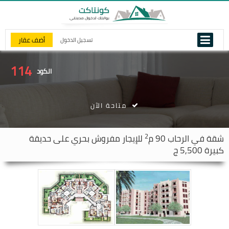
أضف عقار
تسجيل الدخول
114
الكود
متاحة الآن
2
شقة في
الرحاب
90 م
للإيجار مفروش بحري على حديقة
كبيرة 5,500 ج