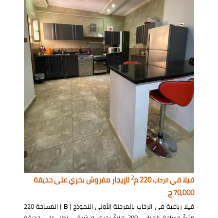
2
فيلا في
220 م
للإيجار مفروش بحري على حديقة
الرحاب
70,000 ج
فيلا رباعية في الرحاب بالمرحلة الأولى النموذج (
B
) المساحة 220
2
2
متر
مساحة المباني 200 متر
بحري و شرقي تطل على حديقة