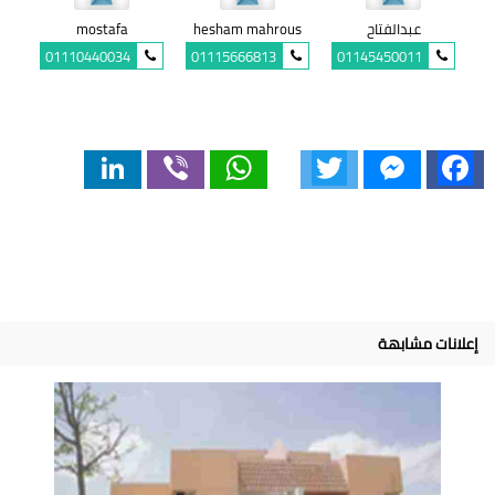
عبدالفتاح
hesham mahrous
mostafa
01110440034
01115666813
01145450011
LinkedIn
Viber
WhatsApp
Twitter
Messenger
Facebook
إعلانات مشابهة