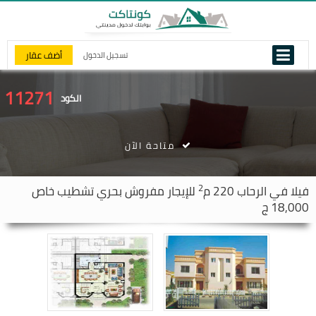
أضف عقار
تسجيل الدخول
11271
الكود
متاحة الآن
2
فيلا في
الرحاب
220 م
للإيجار مفروش بحري تشطيب خاص
18,000 ج