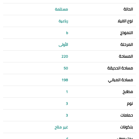
الحالة
مستلمة
نوع الفيلا
رباعية
النموذج
b
المرحلة
الأولى
المساحة
220
مساحة الحديقة
50
مساحة المباني
198
مطابخ
1
نوم
3
حمامات
3
بلكونات
غير متاح
بها رووف
لا