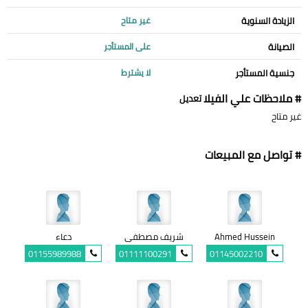
الزيادة السنوية
غير متاح
الصيانة
على المستأجر
جنسية المستأجر
لا يشترط
# ملاحظات علي الفيلا
تعديل
غير متاح
# تواصل مع المبيعات
Ahmed Hussein
شريف مصطفى
دعاء
01155989988
01111100291
01145002210