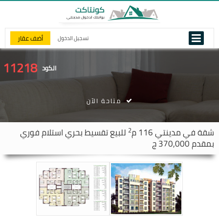
أضف عقار
تسجيل الدخول
11218
الكود
متاحة الآن
2
شقة في
مدينتي
116 م
للبيع تقسيط بحري استلام فوري
بمقدم 370,000 ج