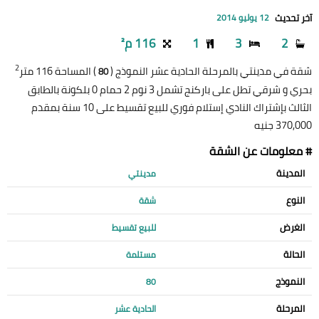
آخر تحديث
12 يوليو 2014
2
3
1
116 م²
2
شقة في مدينتي بالمرحلة الحادية عشر النموذج (
) المساحة 116 متر
80
بحري و شرقي تطل على باركنج تشمل 3 نوم 2 حمام 0 بلكونة بالطابق
الثالث بإشتراك النادي إستلام فوري للبيع تقسيط على 10 سنة بمقدم
370,000 جنيه
# معلومات عن الشقة
المدينة
مدينتي
النوع
شقة
الغرض
للبيع تقسيط
الحالة
مستلمة
النموذج
80
المرحلة
الحادية عشر