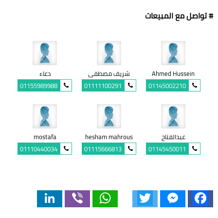
# تواصل مع المبيعات
Ahmed Hussein
شريف مصطفى
دعاء
01155989988
01111100291
01145002210
عبدالفتاح
hesham mahrous
mostafa
01110440034
01115666813
01145450011
LinkedIn
Viber
WhatsApp
Twitter
Messenger
Facebook