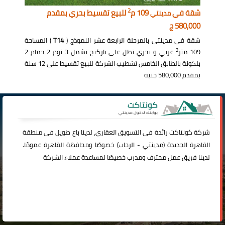
2
شقة في
109 م
للبيع تقسيط بحري بمقدم
مدينتي
580,000 ج
شقة في مدينتي بالمرحلة الرابعة عشر النموذج (
T14
) المساحة
2
109 متر
غربي و بحري تطل على باركنج تشمل 3 نوم 2 حمام 2
بلكونة بالطابق الخامس تشطيب الشركة للبيع تقسيط على 12 سنة
بمقدم 580,000 جنيه
شركة
كونتاكت
رائدة فى التسويق العقاري، لدينا باع طويل فى منطقة
القاهرة الجديدة (
مدينتي
-
الرحاب
) خصوصًا ومحافظة القاهرة عمومًا.
لدينا فريق عمل محترف ومدرب خصيصًا لمساعدة عملاء الشركة