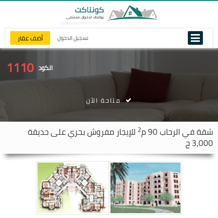
أضف عقار
تسجيل الدخول
1110
الكود
متاحة الآن
2
شقة في
الرحاب
90 م
للإيجار مفروش بحري على حديقة
3,000 ج