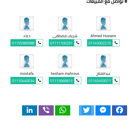
# تواصل مع المبيعات
Ahmed Hussein
شريف مصطفى
دعاء
01155989988
01111100291
01145002210
عبدالفتاح
hesham mahrous
mostafa
01110440034
01115666813
01145450011
LinkedIn
Viber
WhatsApp
Twitter
Messenger
Facebook