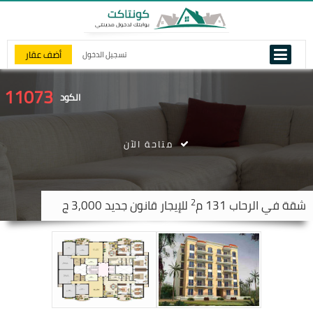
أضف عقار
تسجيل الدخول
11073
الكود
متاحة الآن
2
شقة في
الرحاب
131 م
للإيجار قانون جديد 3,000 ج