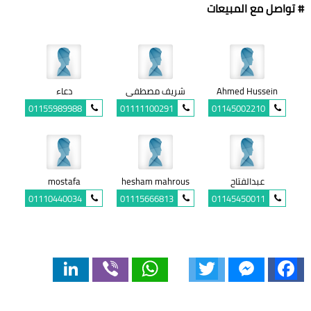
# تواصل مع المبيعات
Ahmed Hussein
شريف مصطفى
دعاء
01155989988
01111100291
01145002210
عبدالفتاح
hesham mahrous
mostafa
01110440034
01115666813
01145450011
LinkedIn
Viber
WhatsApp
Twitter
Messenger
Facebook