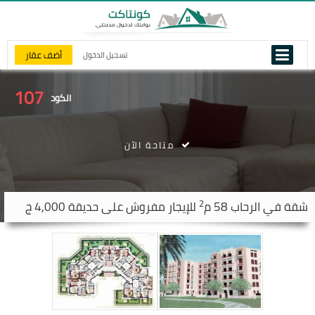
أضف عقار
تسجيل الدخول
107
الكود
متاحة الآن
2
شقة في
الرحاب
58 م
للإيجار مفروش على حديقة 4,000 ج