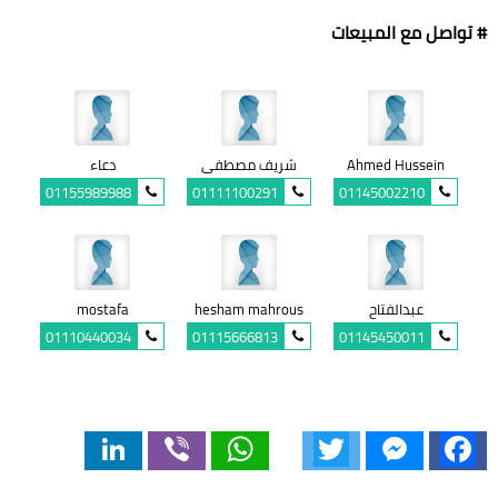
# تواصل مع المبيعات
Ahmed Hussein
شريف مصطفى
دعاء
01155989988
01111100291
01145002210
عبدالفتاح
hesham mahrous
mostafa
01110440034
01115666813
01145450011
LinkedIn
Viber
WhatsApp
Twitter
Messenger
Facebook