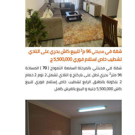
2
شقة في
96 م
للبيع كاش بحري على النادي
مدينتي
تشطيب خاص استلام فوري 5,500,000 ج
شقة في مدينتي بالمرحلة السابعة النموذج (
70
) المساحة
2
96 متر
بحري تطل على باركنج و النادي تشمل 2 نوم 2 حمام
2 بلكونة بالطابق الرابع تشطيب خاص إستلام فوري للبيع
كاش 5,500,000 جنيه و البيع بالفرش كامل