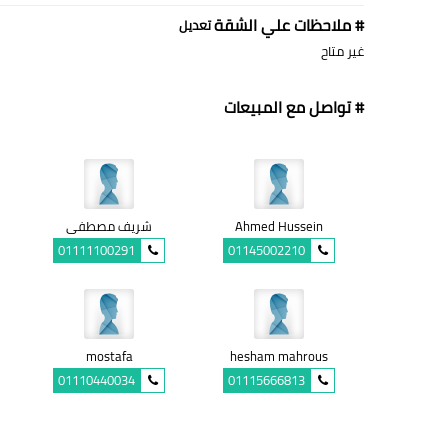
# ملاحظات علي الشقة
تعديل
غير متاح
# تواصل مع المبيعات
Ahmed Hussein
شريف مصطفى
01111100291
01145002210
mostafa
hesham mahrous
01110440034
01115666813