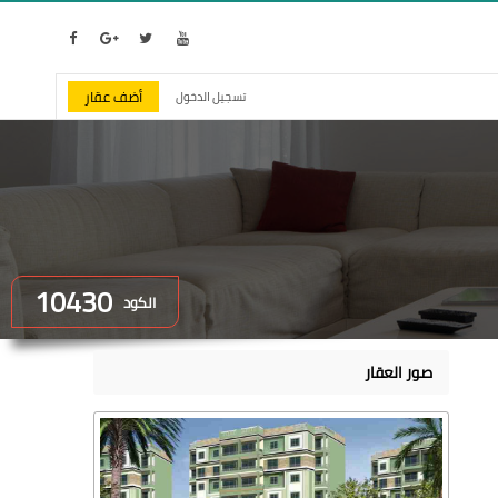
أضف عقار
تسجيل الدخول
10430
الكود
صور العقار