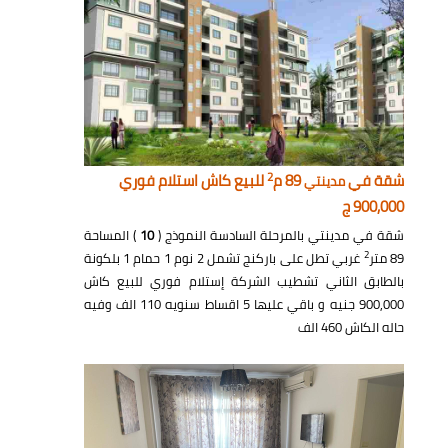
2
شقة في
89 م
للبيع كاش استلام فوري
مدينتي
900,000 ج
شقة في مدينتي بالمرحلة السادسة النموذج (
10
) المساحة
2
89 متر
غربي تطل على باركنج تشمل 2 نوم 1 حمام 1 بلكونة
بالطابق الثاني تشطيب الشركة إستلام فوري للبيع كاش
900,000 جنيه و باقي عليها 5 اقساط سنويه 110 الف وفيه
حاله الكاش 460 الف