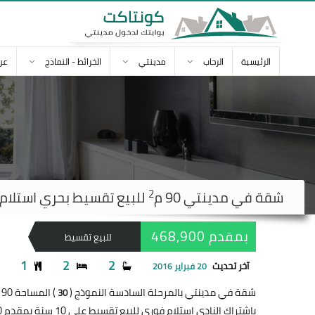
الرئيسية
الرحاب
مدينتي
الخرائط - النماذج
عن
2
شقة في
مدينتي
90 م
للبيع تقسيط بحري استلام فوري 
بمقدم 468,900
للبيع تقسيط
1
2
2
آخر تحديث
20 فبراير 2016
شقة في مدينتي بالمرحلة السادسة النموذج (
) المساحة 90 متر
30
بإشتراك النادي إستلام فوري للبيع تقسيط على 10 سنة بمقدم 468,900 جنيه