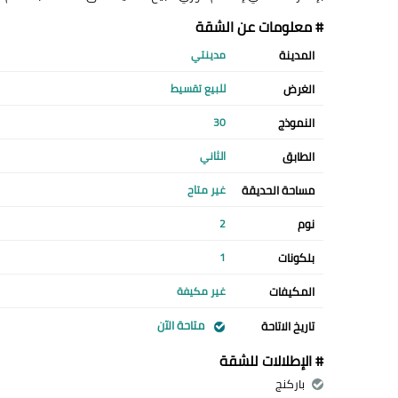
# معلومات عن الشقة
المدينة
مدينتي
الغرض
للبيع تقسيط
النموذج
30
الطابق
الثاني
مساحة الحديقة
غير متاح
نوم
2
بلكونات
1
المكيفات
غير مكيفة
متاحة الآن
تاريخ الاتاحة
# الإطلالات للشقة
باركنج