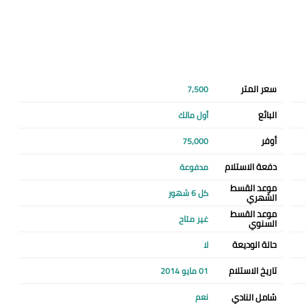
سعر المتر
7,500
البائع
أول مالك
أوفر
75,000
دفعة الاستلام
مدفوعة
موعد القسط
كل 6 شهور
الشهري
موعد القسط
غير متاح
السنوي
حالة الوديعة
لا
تاريخ الاستلام
01 مايو 2014
شامل النادي
نعم