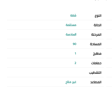
النوع
شقة
الحالة
مستلمة
المرحلة
السادسة
المساحة
90
مطابخ
1
حمامات
2
التشطيب
المصاعد
غير متاح