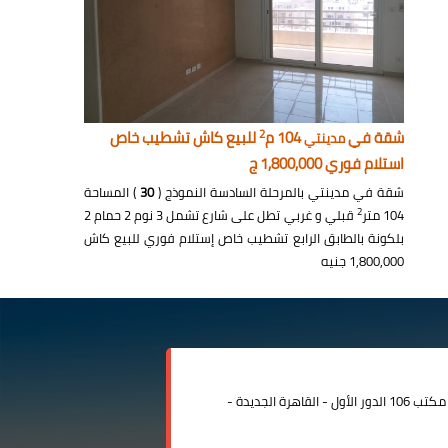
2
شقة في
104 م
للبيع كاش تشطيب خاص
مدينتي
استلام فوري 1,800,000 ج
شقة في مدينتي بالمرحلة السادسة النموذج (
30
) المساحة
2
104 متر
قبلي و غربي تطل على شارع تشمل 3 نوم 2 حمام 2
بلكونة بالطابق الرابع تشطيب خاص إستلام فوري للبيع كاش
1,800,000 جنيه
مدينة الرحاب المبنى الإداري مكتب 106 الدور الأول - القاهرة الجديدة -