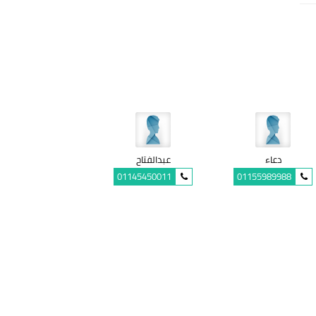
دعاء
عبدالفتاح
01145450011
01155989988