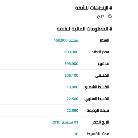
# الإتجاهات للشقة
بحري
# المعلومات المالية للشقة
السعر
بمقدم 468,900
سعر العقد
600,000
مدفوع
393,900
المتبقي
206,100
القسط الشهري
13,900
القسط السنوي
22,500
قيمة الوديعة
22,390
تاريخ الحجز
01 سبتمبر 2010
مدة التقسيط
10