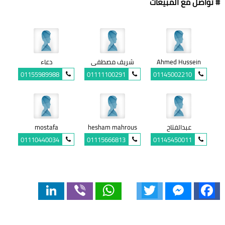
# تواصل مع المبيعات
Ahmed Hussein
شريف مصطفى
دعاء
01155989988
01111100291
01145002210
عبدالفتاح
hesham mahrous
mostafa
01110440034
01115666813
01145450011
LinkedIn
Viber
WhatsApp
Twitter
Messenger
Facebook