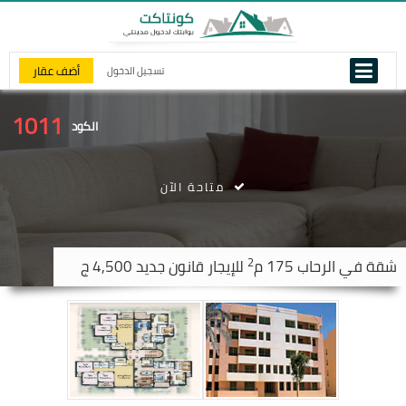
أضف عقار
تسجيل الدخول
1011
الكود
متاحة الآن
2
شقة في
الرحاب
175 م
للإيجار قانون جديد 4,500 ج