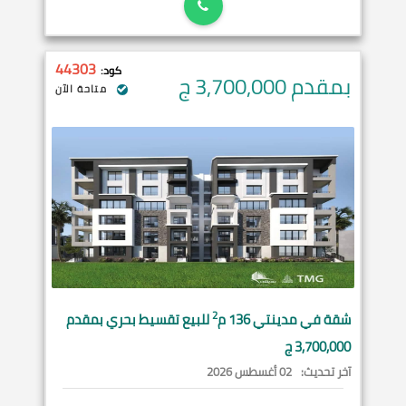
44303
كود:
بمقدم 3,700,000
ج
متاحة الآن
2
شقة في
مدينتي
136 م
للبيع تقسيط بحري بمقدم
3,700,000 ج
آخر تحديث:
02 أغسطس 2026