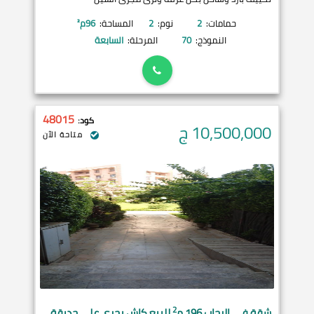
حمامات:
2
نوم:
2
المساحة:
96
م²
النموذج:
70
المرحلة:
السابعة
48015
كود:
10,500,000
ج
متاحة الآن
2
شقة في
الرحاب
196 م
للبيع كاش بحري على حديقة