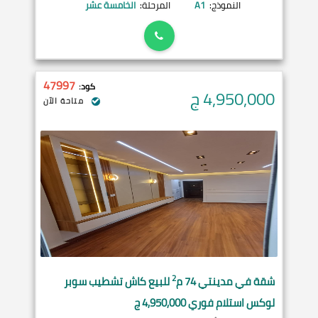
النموذج:
A1
المرحلة:
الخامسة عشر
47997
كود:
4,950,000
ج
متاحة الآن
2
شقة في
مدينتي
74 م
للبيع كاش تشطيب سوبر
لوكس استلام فوري 4,950,000 ج