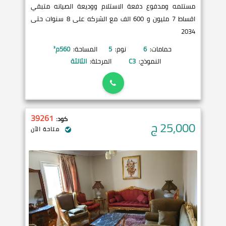
مستلمه ومدفوع دفعة الاستلام ووديعة الصيانه متبقي
اقساط 7 مليون و 600 الف مع الشركه على 8 سنوات حتى
2034
حمامات:
6
نوم:
5
المساحة:
560
م²
النموذج:
C3
المرحلة:
الثالثة
39261
كود:
25,000
ج
متاحة الآن