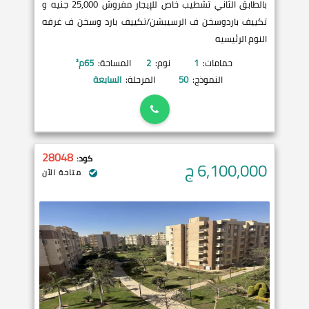
بالطابق الثاني تشطيب خاص للإيجار مفروش 25,000 جنيه و
تكييف باردوسخن ف الرسيبشن/تكييف بارد وسخن ف غرفه
النوم الرئيسيه
حمامات:
1
نوم:
2
المساحة:
65
م²
النموذج:
50
المرحلة:
السابعة
28048
كود:
6,100,000
ج
متاحة الآن