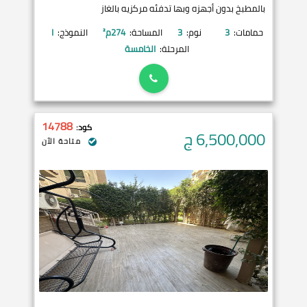
بالمطبخ بدون أجهزه وبها تدفئه مركزيه بالغاز
حمامات:
3
نوم:
3
المساحة:
274
م²
النموذج:
I
المرحلة:
الخامسة
14788
كود:
6,500,000
ج
متاحة الآن