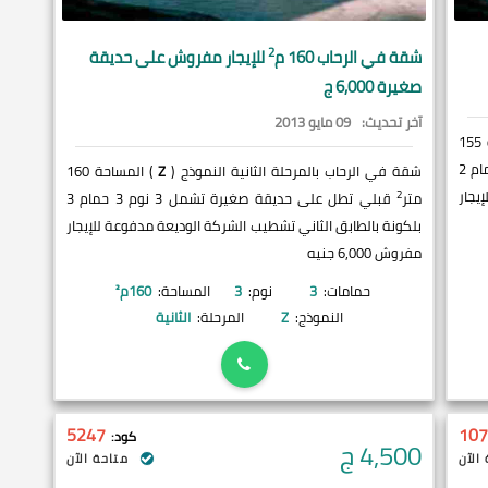
2
شقة في
الرحاب
160 م
للإيجار مفروش على حديقة
صغيرة 6,000 ج
آخر تحديث:
09 مايو 2013
) المساحة 155
قبلي و شرقي تطل على باركنج تشمل 3 نوم 3 حمام 2
شقة في الرحاب بالمرحلة الثانية النموذج (
Z
) المساحة 160
يجار
2
متر
قبلي تطل على حديقة صغيرة تشمل 3 نوم 3 حمام 3
بلكونة بالطابق الثاني تشطيب الشركة الوديعة مدفوعة للإيجار
مفروش 6,000 جنيه
حمامات:
3
نوم:
3
المساحة:
160
م²
النموذج:
Z
المرحلة:
الثانية
5247
107
كود:
4,500
ج
الآن
متاحة الآن