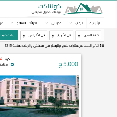
الرئيسية
الرحاب
مدينتي
الخرائط - النماذج
عن
إعادة ضبط
نتائج البحث عن
عقارات للبيع وللإيجار في مدينتى والرحاب صفحة 1215
4
كود:
5,000
ج
متاحة 