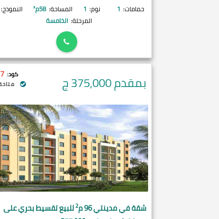
حمامات:
1
نوم:
1
المساحة:
58
م²
النموذج:
المرحلة:
الخامسة
7
كود:
بمقدم 375,000
ج
متاحة 
2
شقة في
مدينتي
96 م
للبيع تقسيط بحري على