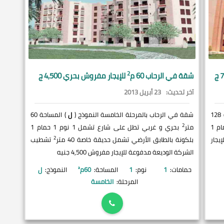
2
شقة في
الرحاب
60 م
للإيجار مفروش بحري 4,500 ج
آخر تحديث:
23 أبريل 2013
) المساحة 128
شقة في الرحاب بالمرحلة الخامسة النموذج (
ل
) المساحة 60
2
بحري و شرقي تطل على شارع تشمل 2 نوم 1 حمام 1
متر
بحري و غربي تطل على شارع تشمل 1 نوم 1 حمام 1
2
يجار
بلكونة بالطابق الأرضي تشمل حديقة خاصة 40 متر
تشطيب
الشركة الوديعة مدفوعة للإيجار مفروش 4,500 جنيه
حمامات:
1
نوم:
1
المساحة:
60
م²
النموذج:
ل
المرحلة:
الخامسة