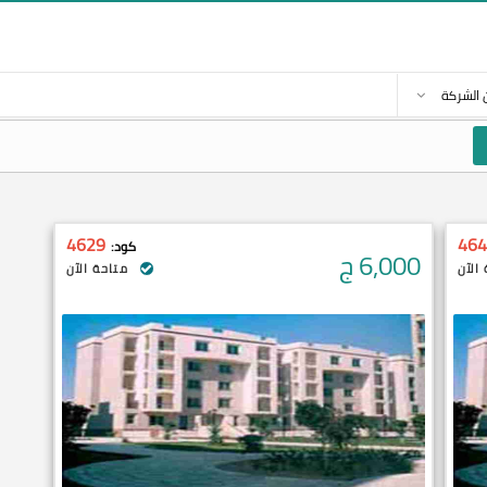
 الشركة
4629
464
كود:
6,000
ج
الآن
متاحة الآن