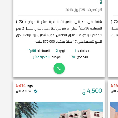
ج
آخر تحديث:
25 أبريل 2013
70
)
شقة في مدينتي بالمرحلة الحادية عشر النموذج (
70
)
2
تشمل
المساحة 96 متر
قبلي و شرقي تطل على شارع تشمل 2 نوم
إشتراك
1 حمام 1 بلكونة بالطابق الخامس بدون تشطيب بإشتراك النادي
للبيع تقسيط على 17 سنة بمقدم 375,000 جنيه
حمامات:
1
نوم:
2
المساحة:
96
م²
النموذج:
70
المرحلة:
الحادية عشر
5314
514
كود:
4,500
ج
الآن
متاحة الآن