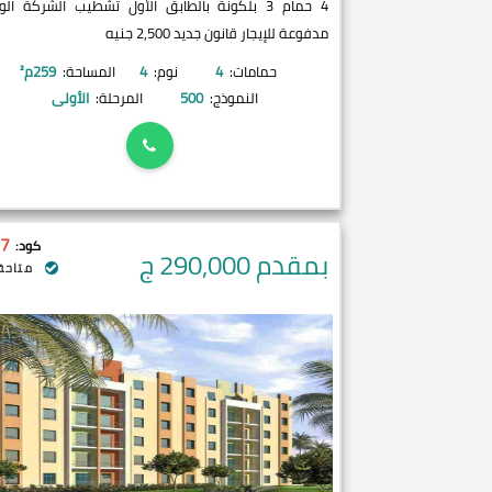
4 حمام 3 بلكونة بالطابق الأول تشطيب الشركة ال
مدفوعة للإيجار قانون جديد 2,500 جنيه
حمامات:
4
نوم:
4
المساحة:
259
م²
النموذج:
500
المرحلة:
الأولى
7
كود:
بمقدم 290,000
ج
متاحة 