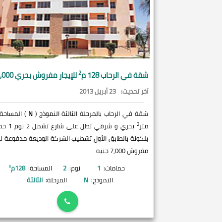
2
شقة في
الرحاب
128 م
للإيجار مفروش بحري 7,000 ج
آخر تحديث:
23 أبريل 2013
شقة في الرحاب بالمرحلة الثالثة النموذج (
N
2
متر
بلكونة بالطابق الأول تشطيب الشركة الوديعة مدفوعة للإ
مفروش 7,000 جنيه
حمامات:
1
نوم:
2
المساحة:
128
م²
النموذج:
N
المرحلة:
الثالثة