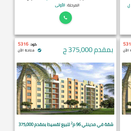
المرحلة:
الأولى
ل
5316
531
كود:
بمقدم 375,000
ج
الآن
متاحة الآن
2
شقة في
مدينتي
96 م
للبيع تقسيط بمقدم 375,000