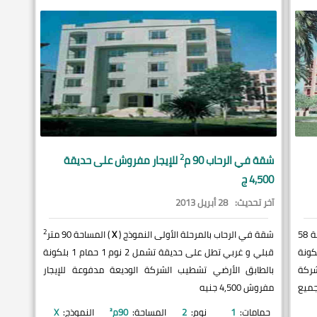
2
شقة في
الرحاب
90 م
للإيجار مفروش على حديقة
4,500 ج
آخر تحديث:
28 أبريل 2013
2
) المساحة 58
شقة في الرحاب بالمرحلة الأولى النموذج (
X
) المساحة 90 متر
قة تشمل 1 نوم 1 حمام 1 بلكونة
قبلي و غربي تطل على حديقة تشمل 2 نوم 1 حمام 1 بلكونة
ركة
بالطابق الأرضي تشطيب الشركة الوديعة مدفوعة للإيجار
+ + + + جميع
مفروش 4,500 جنيه
حمامات:
1
نوم:
2
المساحة:
90
م²
النموذج:
X