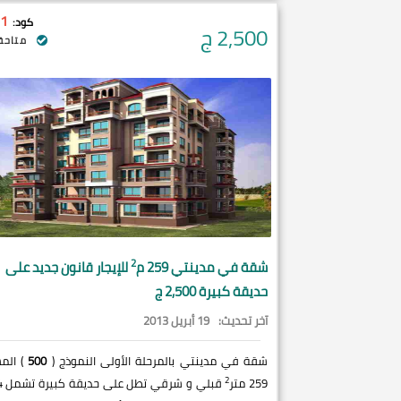
1
كود:
2,500
ج
متاحة 
2
شقة في
مدينتي
259 م
للإيجار قانون جديد على
حديقة كبيرة 2,500 ج
آخر تحديث:
19 أبريل 2013
شقة في مدينتي بالمرحلة الأولى النموذج (
500
) الم
2
259 متر