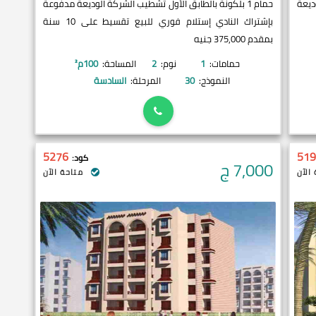
وديعة
حمام 1 بلكونة بالطابق الأول تشطيب الشركة الوديعة مدفوعة
بإشتراك النادي إستلام فوري للبيع تقسيط على 10 سنة
بمقدم 375,000 جنيه
حمامات:
1
نوم:
2
المساحة:
100
م²
النموذج:
30
المرحلة:
السادسة
5276
519
كود:
7,000
ج
الآن
متاحة الآن