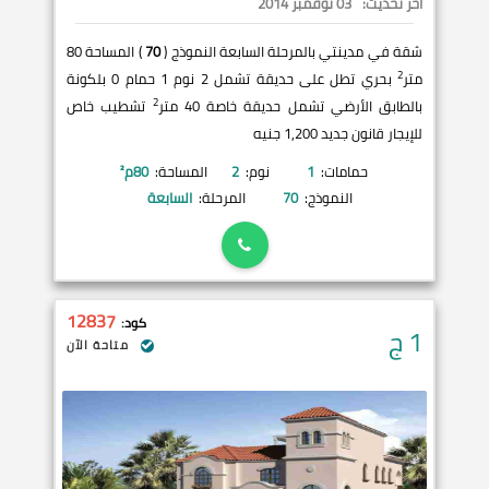
آخر تحديث:
03 نوفمبر 2014
شقة في مدينتي بالمرحلة السابعة النموذج (
70
) المساحة 80
2
متر
بحري تطل على حديقة تشمل 2 نوم 1 حمام 0 بلكونة
2
بالطابق الأرضي تشمل حديقة خاصة 40 متر
تشطيب خاص
للإيجار قانون جديد 1,200 جنيه
حمامات:
1
نوم:
2
المساحة:
80
م²
النموذج:
70
المرحلة:
السابعة
12837
كود:
1
ج
متاحة الآن