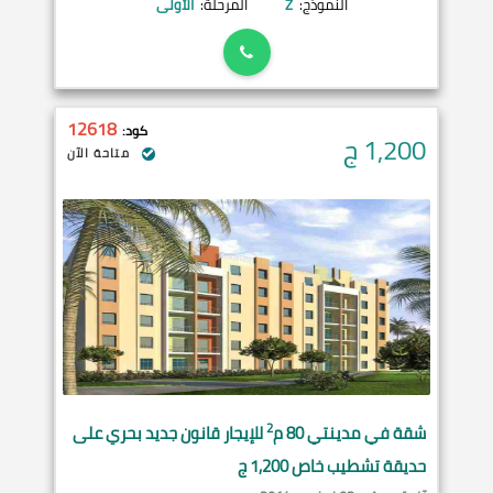
النموذج:
Z
المرحلة:
الأولى
12618
كود:
1,200
ج
متاحة الآن
2
شقة في
مدينتي
80 م
للإيجار قانون جديد بحري على
حديقة تشطيب خاص 1,200 ج