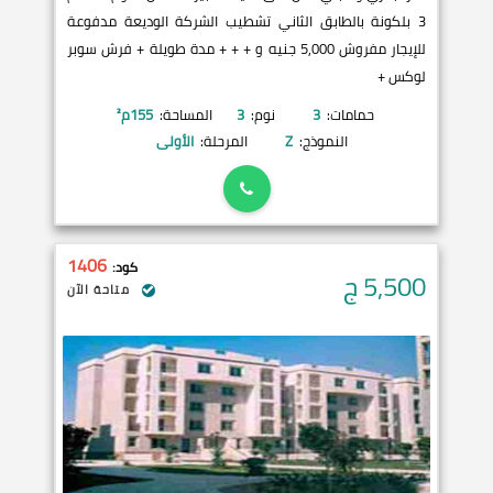
3 بلكونة بالطابق الثاني تشطيب الشركة الوديعة مدفوعة
للإيجار مفروش 5,000 جنيه و + + + مدة طويلة + فرش سوبر
لوكس +
حمامات:
3
نوم:
3
المساحة:
155
م²
النموذج:
Z
المرحلة:
الأولى
1406
كود:
5,500
ج
متاحة الآن