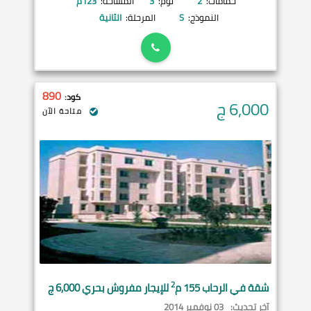
حمامات:
2
نوم:
3
المساحة:
123
م²
النموذج:
S
المرحلة:
الثانية
890
كود:
6,000
ج
متاحة الآن
2
شقة في
الرحاب
155 م
للإيجار مفروش بحري 6,000 ج
آخر تحديث:
03 نوفمبر 2014