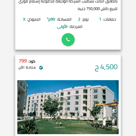
بالطابق الثالث تشطيب الشركة الوديعة مدفوعة إستلام فوري
للبيع كاش 750,000 جنيه
حمامات:
1
نوم:
2
المساحة:
90
م²
النموذج:
X
المرحلة:
الأولى
799
كود:
4,500
ج
متاحة الآن