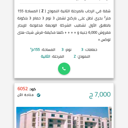
شقة في الرحاب بالمرحلة الثانية النموذج (
Z
) المساحة 155
2
متر
بحري تطل على باركنج تشمل 3 نوم 3 حمام 3 بلكونة
بالطابق الأول تشطيب الشركة الوديعة مدفوعة للإيجار
مفروش 6,000 جنيه و + + + + كلها مكيفة-فرش شيك-هاى
لوكس +
حمامات:
3
نوم:
3
المساحة:
155
م²
النموذج:
Z
المرحلة:
الثانية
6052
كود:
7,000
ج
متاحة الآن