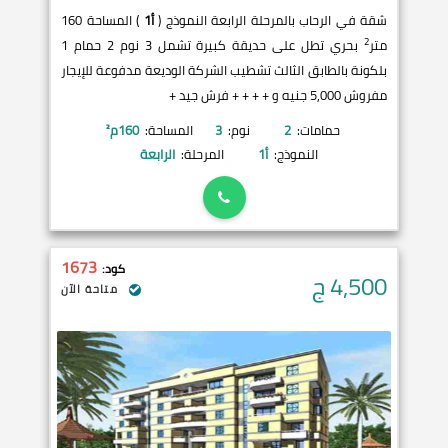
شقة في الرحاب بالمرحلة الرابعة النموذج (
أ1
) المساحة 160
2
متر
بحري تطل على حديقة كبيرة تشمل 3 نوم 2 حمام 1
بلكونة بالطابق الثالث تشطيب الشركة الوديعة مدفوعة للإيجار
مفروش 5,000 جنيه و + + + + فرش جيد +
حمامات:
2
نوم:
3
المساحة:
160
م²
النموذج:
أ1
المرحلة:
الرابعة
1673
كود:
4,500
ج
متاحة الآن