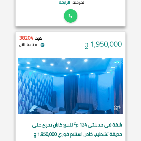
المرحلة:
الرابعة
38204
كود:
1,950,000
ج
متاحة الآن
2
شقة في
مدينتي
124 م
للبيع كاش بحري على
حديقة تشطيب خاص استلام فوري 1,950,000 ج