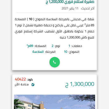
صغيرة استلام فوري 1,200,000 ج
آخر تحديث:
11 يناير 2021
شقة في مدينتي بالمرحلة السادسة النموذج (
10
) المساحة
2
89 متر
غربي تطل على باركنج و حديقة صغيرة تشمل 2 نوم 1
حمام 1 بلكونة بالطابق الأول تشطيب الشركة إستلام فوري
للبيع كاش 1,200,000 جنيه
حمامات:
1
نوم:
2
المساحة:
89
م²
النموذج:
10
المرحلة:
السادسة
40422
كود:
1,300,000
ج
متاحة الآن