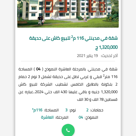
2
شقة في
مدينتي
116 م
للبيع كاش على حديقة
1,320,000 ج
آخر تحديث:
19 يناير 2021
شقة في مدينتي بالمرحلة العاشرة النموذج (
04
) المساحة
2
116 متر
قبلي و غربي تطل على حديقة تشمل 3 نوم 2 حمام
2 بلكونة بالطابق الخامس تشطيب الشركة للبيع كاش
1,320,000 جنيه و باقي عليها 430 الف حتي 2024..عباره عن
قسطين 78 الف و 30 الف
حمامات:
2
نوم:
3
المساحة:
116
م²
النموذج:
04
المرحلة:
العاشرة