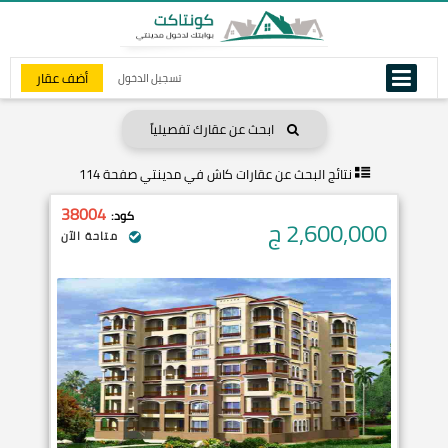
أضف عقار
تسجيل الدخول
ابحث عن عقارك تفصيلياً
نتائج البحث عن
عقارات كاش في مدينتي صفحة 114
38004
كود:
2,600,000
ج
متاحة الآن