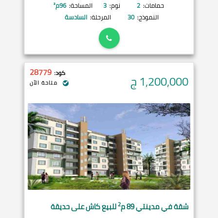
حمامات:
2
نوم:
3
المساحة:
96
م²
النموذج:
30
المرحلة:
السادسة
28779
كود:
1,200,000
ج
متاحة الآن
2
شقة في
مدينتي
89 م
للبيع كاش على حديقة