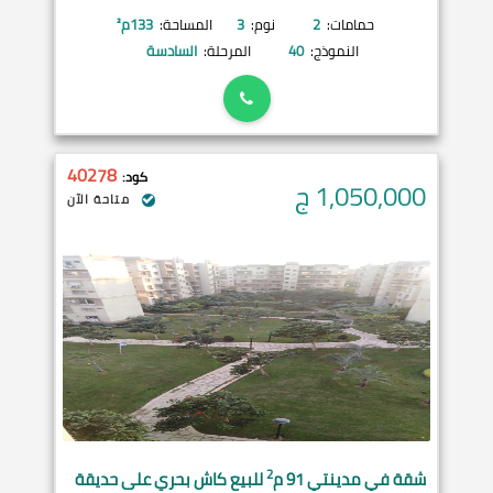
حمامات:
2
نوم:
3
المساحة:
133
م²
النموذج:
40
المرحلة:
السادسة
40278
كود:
1,050,000
ج
متاحة الآن
2
شقة في
مدينتي
91 م
للبيع كاش بحري على حديقة