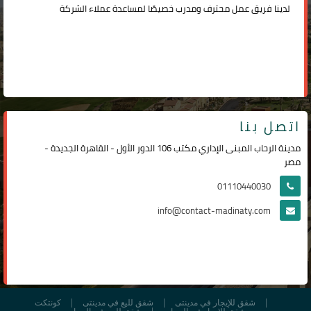
لدينا فريق عمل محترف ومدرب خصيصًا لمساعدة عملاء الشركة
اتصل بنا
مدينة الرحاب المبنى الإداري مكتب 106 الدور الأول - القاهرة الجديدة -
مصر
01110440030
info@contact-madinaty.com
شقق للإيجار في مدينتى
شقق لليع في مدينتى
كونتكت