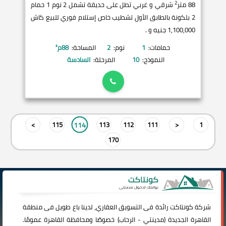
2
88 متر
شرقي و غربي تطل على حديقة تشمل 2 نوم 1 حمام
2 بلكونة بالطابق الأول تشطيب خاص إستلام فوري للبيع كاش
1,100,000 جنيه و .
حمامات:
1
نوم:
2
المساحة:
88
م²
النموذج:
10
المرحلة:
السادسة
114
>
115
113
112
111
<
1
170
شركة
كونتاكت
رائدة فى التسويق العقاري، لدينا باع طويل فى منطقة
القاهرة الجديدة (
مدينتي
-
الرحاب
) خصوصًا ومحافظة القاهرة عمومًا.