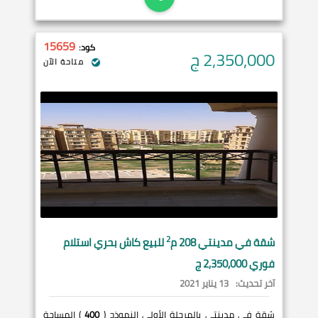
15659
كود:
2,350,000
ج
متاحة الآن
2
شقة في
مدينتي
208 م
للبيع كاش بحري استلام
فوري 2,350,000 ج
آخر تحديث:
13 يناير 2021
شقة في مدينتي بالمرحلة الأولى النموذج (
400
) المساحة