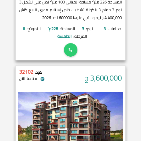
2
2
المساحة 226 متر
مساحة المباني 180 متر
تطل على تشمل 3
نوم 3 حمام 3 بلكونة تشطيب خاص إستلام فوري للبيع كاش
4,400,000 جنيه و باقي عليها 600000 لحد 2026
حمامات:
3
نوم:
3
المساحة:
226
م²
النموذج:
II
المرحلة:
الخامسة
32102
كود:
3,600,000
ج
متاحة الآن