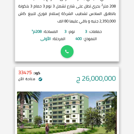
2
208 متر
بحري تطل على شارع تشمل 3 نوم 3 حمام 3 بلكونة
بالطابق السادس تشطيب الشركة إستلام فوري للبيع كاش
2,350,000 جنيه و باقي عليها 80 الف
حمامات:
3
نوم:
3
المساحة:
208
م²
النموذج:
400
المرحلة:
الأولى
33475
كود:
26,000,000
ج
متاحة الآن